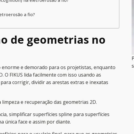
ognition) na eletroerosão a fio?
troerosão a fio?
ão de geometrias no
P
s
o enorme e demorado para os projetistas, enquanto
. O FIKUS lida facilmente com isso usando as
ara corrigir, dividir as arestas extras e inexatas
à limpeza e recuperação das geometrias 2D.
a, simplificar superfícies spline para superfícies
a única face e assim por diante.