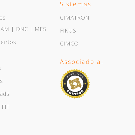
Sistemas
es
CIMATRON
CAM | DNC | MES
FIKUS
mentos
CIMCO
Associado a:
s
os
ads
 FIT
o