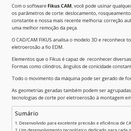
Com o software
Fikus CAM
, você pode usinar qualque
os parâmetros de corte: deslocamento, rosqueamento au
constante e nossa mais recente melhoria: correção a
uma melhor remoção da peça.
O CAD/CAM
FIKUS
analisa o modelo 3D e reconhece t
eletroerosão a fio EDM.
Elementos que o Fikus é capaz de reconhecer diversas
Formas como cilindros, ângulos de conicidade constant
Todo o movimento da máquina pode ser gerado de for
As geometrias geradas também podem ser agrupadas 
tecnologias de
corte
por eletroerosão à montagem em
Sumário
Desenvolvido para excelente precisão e eficiência de 
Um desenvolvimento tecnológico dedicado para cada m