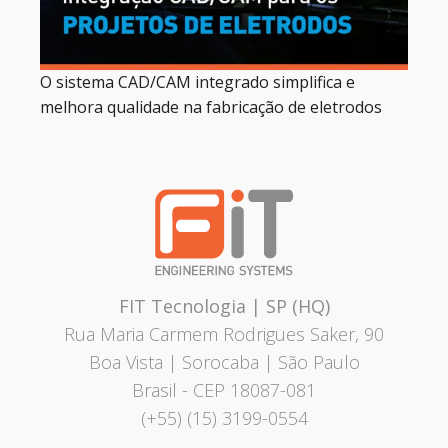
O sistema CAD/CAM integrado simplifica e
melhora qualidade na fabricação de eletrodos
FIT Tecnologia | SP (HQ)
Rua Maria Carmem Rodrigues Saker, 90
Boa Vista | Sorocaba | São Paulo
Brasil
- CEP 18087-081
(+55) (15) 3199-0554